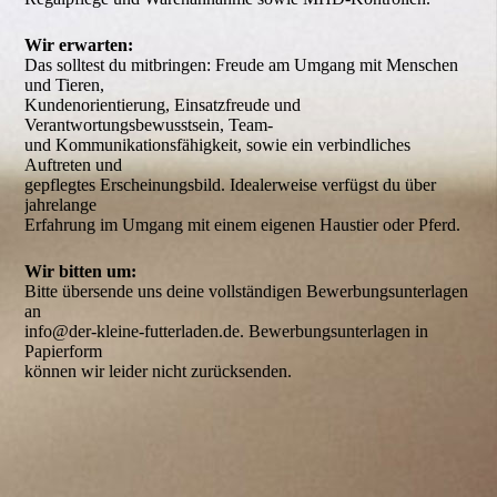
Wir erwarten:
Das solltest du mitbringen: Freude am Umgang mit Menschen 
und Tieren, 

Kundenorientierung, Einsatzfreude und 
Verantwortungsbewusstsein, Team- 

und Kommunikationsfähigkeit, sowie ein verbindliches 
Auftreten und 

gepflegtes Erscheinungsbild. Idealerweise verfügst du über 
jahrelange 

Erfahrung im Umgang mit einem eigenen Haustier oder Pferd.
Wir bitten um:
Bitte übersende uns deine vollständigen Bewerbungsunterlagen 
an 

info@der-kleine-futterladen.de. Bewerbungsunterlagen in 
Papierform 

können wir leider nicht zurücksenden.