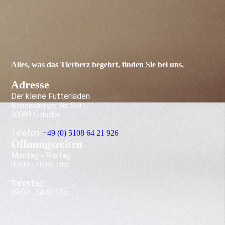
Alles, was das Tier­herz begehrt, finden Sie bei uns.
Adresse
Der kleine Futterladen
Ronnenberger Str. 5-9
30989 Gehrden
Telefon:
+49 (0) 5108 64 21 926
Öffnungszeiten
Montag - Freitag
09:00 - 18:00 Uhr
Samstag
09:00 - 14:00 Uhr