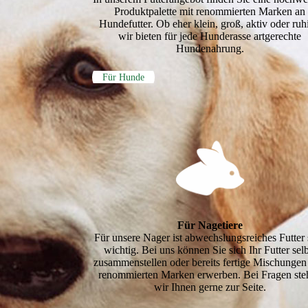
Produkt­palette mit renommierten Marken an
Hundefutter. Ob eher klein, groß, aktiv oder ruh
wir bieten für jede Hunderasse artgerechte
Hundenahrung.
Für Hunde
Für Nagetiere
Für unsere Nager ist abwechslungsreiches Futter 
wichtig. Bei uns können Sie sich Ihr Futter selb
zusammenstellen oder bereits fertige Mischungen
renommierten Marken erwer­ben. Bei Fragen ste
wir Ihnen gerne zur Seite.