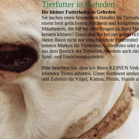
Tierfutter in Gehrden
Ihr kleiner Futter­laden in Gehrden
Sie suchen einen besonderen Händler für Tiernah
einem breit gefächerten Sortiment und kompetent
Mitarbeitern, die Sie bei allen Fragen zu Ihren He
beraten können? Dann sind Sie bei uns genau rich
bieten Ihnen nicht nur verschiedenste Futtermitte
mierten Marken für Vierbeiner, Gefie­der­tes oder
aus dem Bereich der Terraristik, sondern auch ein
Spiel- und Einrichtungszubehör.
Bitte beachten Sie, dass wir Ihnen KEINEN Verk
lebenden Tieren anbieten. Unser Sortiment umfass
und Zubehör für Vögel, Katzen, Pferde, Hunde u