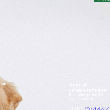
Zum Bl
 uns.
Adresse
Der kleine Futterladen
Ronnenberger Str. 5-9
30989 Gehrden
Telefon:
+49 (0) 5108 64