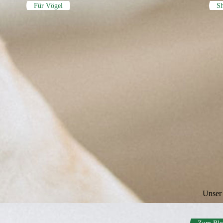
Für Vögel
S
Unser 