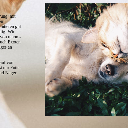
rung, mit
en
imtieren gut
tig! Wir
l von renom­
 auch Exoten
iges an
auf von
t nur Futter
nd Nager.