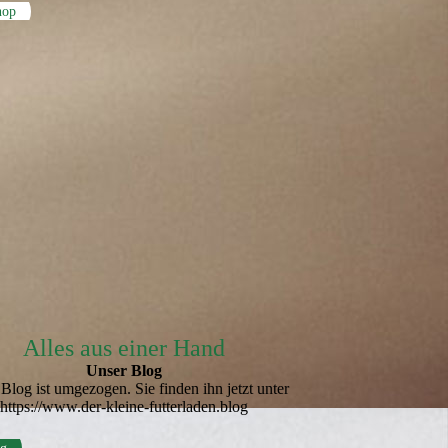
hop
Alles aus einer Hand
Unser Blog
Blog ist umgezogen. Sie finden ihn jetzt unter
https://www.der-kleine-futterladen.blog