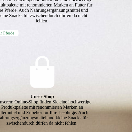
ukt­palette mit renommierten Marken an Futter für
hre Pferde. Auch Nahrungsergänzungsmittel und
leine Snacks für zwischendurch dürfen da nicht
fehlen.
r Pferde
Unser Shop
unserem Online-Shop finden Sie eine hochwertige
Produkt­palette mit renommierten Marken an
ttermittel und Zubehör für Ihre Lieblinge. Auch
ahrungsergänzungsmittel und kleine Snacks für
zwischendurch dürfen da nicht fehlen.