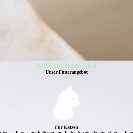
Alles aus einer Hand
Unser Futter­angebot
Für Katzen
rtige
In unserem Futterangebot finden Sie eine hochwertige
In u