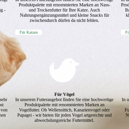
Produkt­palette mit renommierten Marken an Nass-
Prod
ig -
und Trockenfutter für Ihre Katze. Auch
I
Nahrungsergänzungsmittel und kleine Snacks für
k
zwischendurch dürfen da nicht fehlen.
Für Katzen
Fü
Für Vögel
sehr
In unserem Futterangebot finden Sie eine hochwertige
In 
st
Produkt­palette mit renommierten Marken an
 von
Vogelfutter. Ob Wellensittich, Kanarienvogel oder
Fu
hen
Papagei - wir bieten für jeden Vogel artgerechte und
N
abwechslungsreiche Futtermittel.